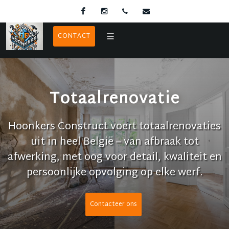
Facebook
Instagram
0486 37 83 41
hoonkersbv@gmail.co
CONTACT
Totaalrenovatie
Hoonkers Construct voert totaalrenovaties
uit in heel België – van afbraak tot
afwerking, met oog voor detail, kwaliteit en
persoonlijke opvolging op elke werf.
Contacteer ons