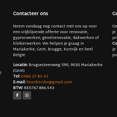
Contacteer ons
Gr
Neem vandaag nog contact met ons op voor
Ge
een vrijblijvende offerte voor renovatie,
je
gyprocwerken, gevelrenovatie, dakwerken of
pr
klinkerwerken. We helpen je graag in
Co
Mariakerke, Gent, Brugge, Kortrijk en heel
je
België.
jo
Locatie:
Brugsesteenweg 590, 9030 Mariakerke
(Gent)
)
Tel:
0486 37 83 41
E-mail:
hoonkersbv@gmail.com
BTW:
BE0767.886.543