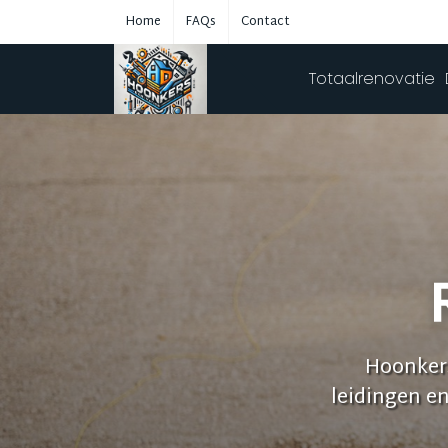
Home
FAQs
Contact
Totaalrenovatie
Hoonkers
leidingen e