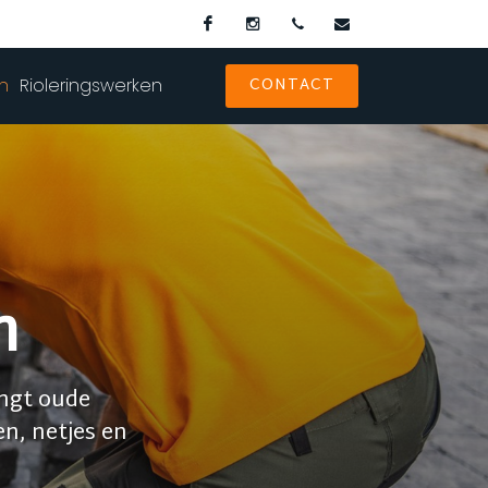
Facebook
Instagram
0486 37 83 41
hoonkersbv@gmai
CONTACT
en
Rioleringswerken
n
angt oude
n, netjes en