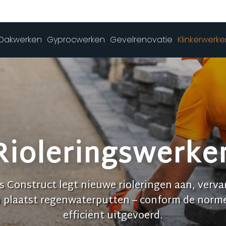
Dakwerken
Gyprocwerken
Gevelrenovatie
Klinkerwerk
Rioleringswerke
 Construct legt nieuwe rioleringen aan, verv
n plaatst regenwaterputten – conform de norme
efficiënt uitgevoerd.