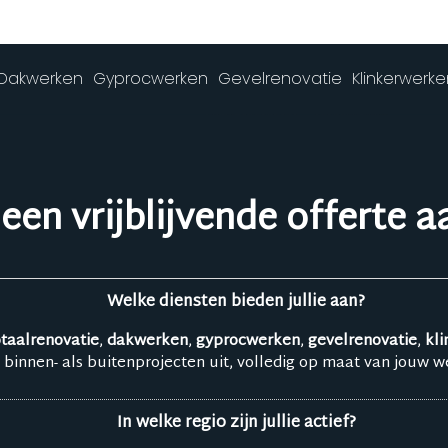
Dakwerken
Gyprocwerken
Gevelrenovatie
Klinkerwerk
en vrijblijvende offerte a
Welke diensten bieden jullie aan?
otaalrenovatie
,
dakwerken
,
gyprocwerken
,
gevelrenovatie
,
kl
 binnen- als buitenprojecten uit, volledig op maat van jouw w
In welke regio zijn jullie actief?