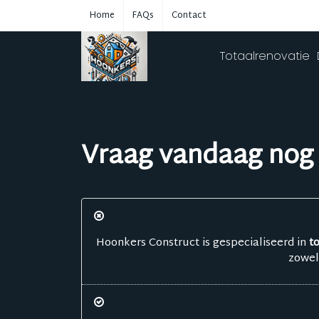
Home
FAQs
Contact
Totaalrenovatie
Vraag vandaag nog e
Hoonkers Construct is gespecialiseerd in
t
zowel