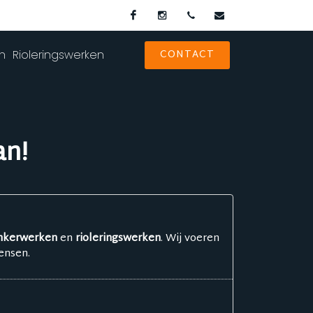
Facebook
Instagram
0486 37 83 41
hoonkersbv@gmai
CONTACT
en
Rioleringswerken
an!
inkerwerken
en
rioleringswerken
. Wij voeren
ensen.