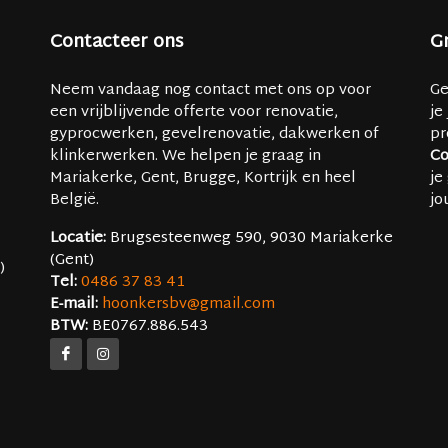
Contacteer ons
Gr
Neem vandaag nog contact met ons op voor
Ge
een vrijblijvende offerte voor renovatie,
je
gyprocwerken, gevelrenovatie, dakwerken of
pr
klinkerwerken. We helpen je graag in
Co
Mariakerke, Gent, Brugge, Kortrijk en heel
je
België.
jo
Locatie:
Brugsesteenweg 590, 9030 Mariakerke
(Gent)
)
Tel:
0486 37 83 41
E-mail:
hoonkersbv@gmail.com
BTW:
BE0767.886.543